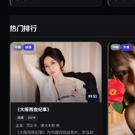
热门排行
中国
中国
独播
热播
99:51
《大阪雨夜纪事》
动漫
2019
主演：
河正宇、妻夫木聪 等
《大阪雨夜纪事》为中国内地战争片，罗泓轸