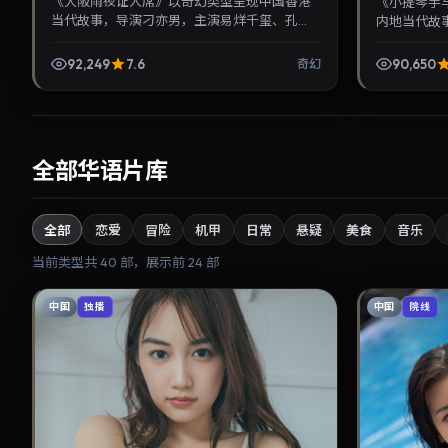
《大阪雨夜证人席》以奇幻类型呈现中国香港
《小提琴手
当代故事，导演刁亦男，主演易烊千玺、孔
内地当代故
刘。2021年11月3日登陆院线后亦适合在家大屏
歌。2021
回放，兼顾口碑与流...
回放，兼顾口碑
92,249
7.6
90,650
奇幻
全部华语片库
全部
恋爱
冒险
机甲
日常
悬疑
美食
音乐
当前类型共
40
部，展示前
24
部
中国
中国
独播
院线