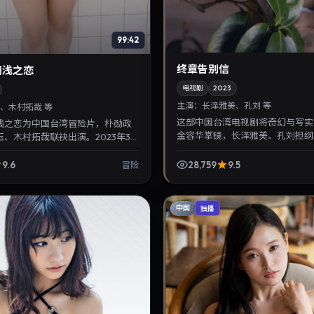
99:42
终章告别信
搁浅之恋
电视剧
2023
主演：
长泽雅美、孔刘 等
、木村拓哉 等
这部中国台湾电视剧将奇幻与写实
浅之恋为中国台湾冒险片，朴勋政
金容华掌镜，长泽雅美、孔刘担纲主
、木村拓哉联袂出演。2023年3
年9月19日与观众见面，对白精炼
映，讲述人性抉择与反转，推荐给关
浸式追剧与检索同...
库与热...
9.6
28,759
9.5
冒险
中国
独播