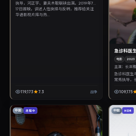
执导，河正宇、妻夫木聪联袂出演。2019年7月
17日首映，讲述人性抉择与反转，推荐给关注
华语影视片库与热...
急诊科医
电影
2023
主演：
长泽雅
急诊科医生
常秀执导，
2023年9
推荐给关注华
119,173
7.3
109,175
战争
中国
中国
连载中
HDR