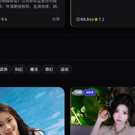
与跨国取证》以犯罪类型呈现中国
事，导演是枝裕和，主演张译、胡
年3月24日登陆院线后亦适合在家大屏
与...
9.4
88,846
7.2
犯罪
武侠
科幻
魔法
奇幻
运动
中国
HDR