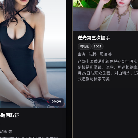
逆光第三次握手
电视剧
2021
主演：
沈腾、周迅 等
这部中国香港电视剧将科幻与写实
是枝裕和掌镜，沈腾、周迅担纲主角
月24日与观众见面，对白精炼，
式追剧与检索同类...
99:29
与跨国取证
胡歌 等