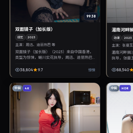
99:38
双面镜子（加长版）
湄南河畔
综艺
2023
动漫
2023
主演：
周迅、迪丽热巴 等
主演：
张曼玉
双面镜子（加长版）（2023）来自中国香港，
湄南河畔搁
类型为惊悚，蜷川实花执导，周迅、迪丽热巴
执导，张曼玉
等参与演出。2023年8月9日公映，画面质感突
月25日首
出，兼顾院线观...
注华语影视片
38,804
9.7
88,540
惊悚
中国
中国
4K
HDR