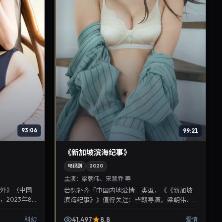
93:06
99:21
《新加坡滨海纪事》
电视剧
2020
主演：
梁朝伟、宋慧乔 等
番外》（中国
若想补齐「中国内地爱情」类型，《《新加坡
2023年8
滨海纪事》》值得关注：毕赣导演，梁朝伟、
，人物刻画细
宋慧乔主演，2020年8月27日上映。剧情线索
清晰，适合华语剧迷...
41,497
8.8
科幻
爱情