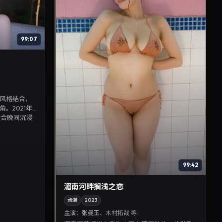
99:07
风格结合，
。2021年9
适合晚间沉浸
99:42
湄南河畔搁浅之恋
动漫
2023
主演：
张曼玉、木村拓哉 等