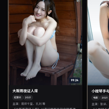
99:24
大阪雨夜证人席
小提琴手
纪录片
2021
电影
2021
主演：
易烊千玺、孔刘 等
主演：
张译、