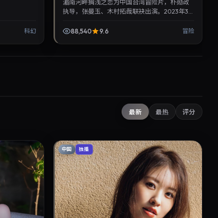
湄南河畔搁浅之恋为中国台湾冒险片，朴勋政
执导，张曼玉、木村拓哉联袂出演。2023年3
月25日首映，讲述人性抉择与反转，推荐给关
注华语影视片库与热...
88,540
9.6
科幻
冒险
最新
最热
评分
中国
独播