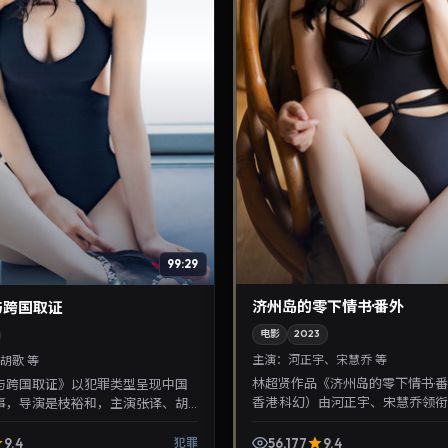
99:29
济州岛的零下情书·番外
与跨国取证
电影
2023
主演：
河正宇、宋慧乔 等
胡歌 等
林超贤作品《济州岛的零下情书·
与跨国取证》以犯罪类型呈现中国
香港·科幻）由河正宇、宋慧乔领衔，
事，导演是枝裕和，主演张译、胡
月16日正式上映。影片叙事紧凑
年3月24日登陆院线后亦适合在家大屏
腻，可作为华语...
与...
9.4
56,177
9.4
犯罪