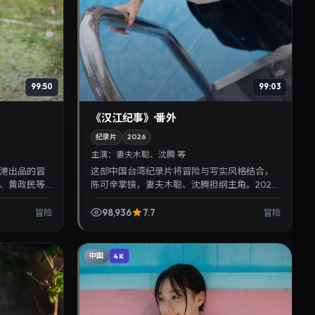
99:50
99:03
《汉江纪事》·番外
纪录片
2026
主演：
妻夫木聪、沈腾 等
港出品的冒
这部中国台湾纪录片将冒险与写实风格结合，
、黄政民等
陈可辛掌镜，妻夫木聪、沈腾担纲主角。2026
。剧情围绕都
年5月25日与观众见面，对白精炼，适合晚间沉
浸式追剧与检索同...
98,936
7.7
冒险
冒险
中国
4K