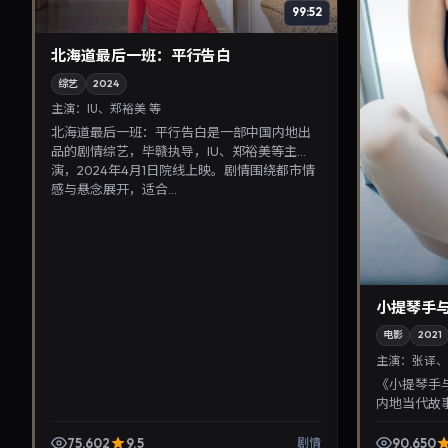
99:52
北海道最后一班：平行告白
综艺
2024
主演：
IU、郑裕美 等
北海道最后一班：平行告白是一部中国内地出
品的剧情综艺，毕赣执导，IU、郑裕美等主
演，2024年4月1日院线上映。剧情围绕都市情
感与悬念展开，适合...
小提琴手
电影
2021
主演：
张译、
《小提琴手
内地当代故
歌。2021
回放，兼顾口碑
75,602
9.5
90,650
剧情