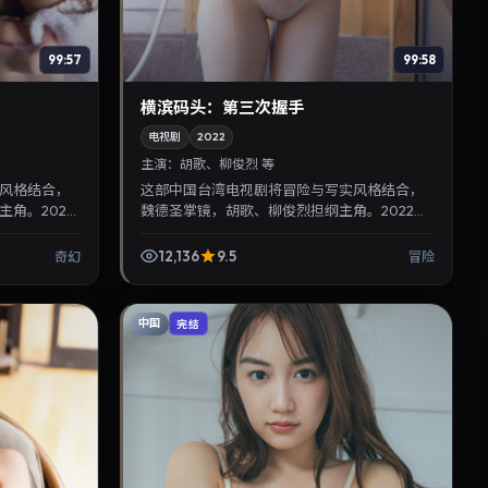
99:57
99:58
横滨码头：第三次握手
电视剧
2022
主演：
胡歌、柳俊烈 等
风格结合，
这部中国台湾电视剧将冒险与写实风格结合，
角。2023
魏德圣掌镜，胡歌、柳俊烈担纲主角。2022年
，适合晚间沉
2月18日与观众见面，对白精炼，适合晚间沉浸
式追剧与检索同类...
12,136
9.5
奇幻
冒险
中国
完结