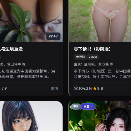
99:47
生与边境重逢
零下情书（影院版）
电视剧
2020
美、菅田将晖 等
主演：
金高银、黄政民 等
与边境重逢为中国香港爱情片，洪
零下情书（影院版）是一部中国香
长泽雅美、菅田将晖联袂出演。
险电视剧，蜷川实花执导，金高银
月14日首映，讲述人性抉择与反转，
主演，2020年7月21日院线上映
语影视片...
市情感与悬念展开，...
7.9
104,214
8.8
爱情
中国
连载中